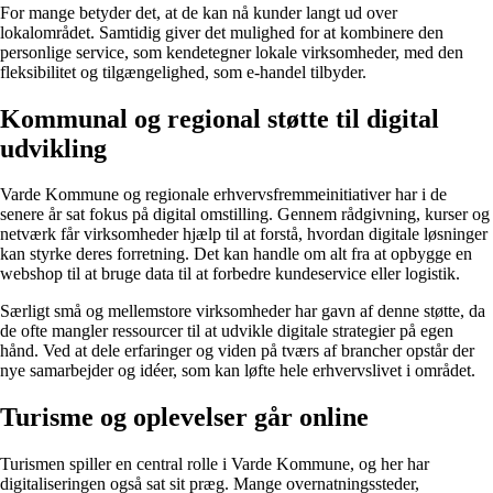
For mange betyder det, at de kan nå kunder langt ud over
lokalområdet. Samtidig giver det mulighed for at kombinere den
personlige service, som kendetegner lokale virksomheder, med den
fleksibilitet og tilgængelighed, som e-handel tilbyder.
Kommunal og regional støtte til digital
udvikling
Varde Kommune og regionale erhvervsfremmeinitiativer har i de
senere år sat fokus på digital omstilling. Gennem rådgivning, kurser og
netværk får virksomheder hjælp til at forstå, hvordan digitale løsninger
kan styrke deres forretning. Det kan handle om alt fra at opbygge en
webshop til at bruge data til at forbedre kundeservice eller logistik.
Særligt små og mellemstore virksomheder har gavn af denne støtte, da
de ofte mangler ressourcer til at udvikle digitale strategier på egen
hånd. Ved at dele erfaringer og viden på tværs af brancher opstår der
nye samarbejder og idéer, som kan løfte hele erhvervslivet i området.
Turisme og oplevelser går online
Turismen spiller en central rolle i Varde Kommune, og her har
digitaliseringen også sat sit præg. Mange overnatningssteder,