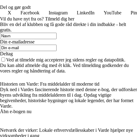
Del og gør godt
X
Facebook
Instagram
LinkedIn
YouTube
Pin
Vil du have nyt fra os? Tilmeld dig her
Bliv en del af klubben og få gode råd direkte i din indbakke - helt
gratis.
Din e-mailadresse
Deltag
Ved at tilmelde mig accepterer jeg sidens regler og datapolitik.
Du kan altid afmelde dig med ét klik. Ved tilmelding godkender du
vores regler og håndtering af data.
Historien om Varde: Fra middelalder til moderne tid
Dyk ned i Vardes fascinerende historie med denne e-bog, der udforsker
byens udvikling fra middelalderen til i dag. Opdag vigtige
begivenheder, historiske bygninger og lokale legender, der har formet
Varde.
Åbn e-bogen nu
Netværk der virker: Lokale erhvervsfællesskaber i Varde hjælper nye
virksomheder i gang