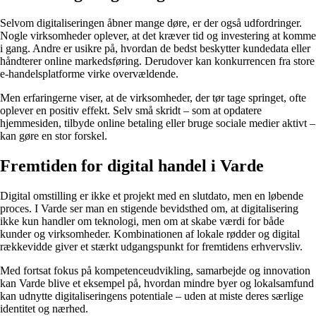
Selvom digitaliseringen åbner mange døre, er der også udfordringer.
Nogle virksomheder oplever, at det kræver tid og investering at komme
i gang. Andre er usikre på, hvordan de bedst beskytter kundedata eller
håndterer online markedsføring. Derudover kan konkurrencen fra store
e-handelsplatforme virke overvældende.
Men erfaringerne viser, at de virksomheder, der tør tage springet, ofte
oplever en positiv effekt. Selv små skridt – som at opdatere
hjemmesiden, tilbyde online betaling eller bruge sociale medier aktivt –
kan gøre en stor forskel.
Fremtiden for digital handel i Varde
Digital omstilling er ikke et projekt med en slutdato, men en løbende
proces. I Varde ser man en stigende bevidsthed om, at digitalisering
ikke kun handler om teknologi, men om at skabe værdi for både
kunder og virksomheder. Kombinationen af lokale rødder og digital
rækkevidde giver et stærkt udgangspunkt for fremtidens erhvervsliv.
Med fortsat fokus på kompetenceudvikling, samarbejde og innovation
kan Varde blive et eksempel på, hvordan mindre byer og lokalsamfund
kan udnytte digitaliseringens potentiale – uden at miste deres særlige
identitet og nærhed.