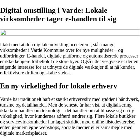
Digital omstilling i Varde: Lokale
virksomheder tager e-handlen til sig
I takt med at den digitale udvikling accelererer, står mange
virksomheder i Varde Kommune over for nye muligheder – og
udfordringer. E-handel, digitale platforme og automatiserede processer
er ikke længere forbeholdt de store byer. Også i det vestjyske er der en
stigende interesse for at udnytte de digitale værktøjer til at nå kunder,
effektivisere driften og skabe vækst.
En ny virkelighed for lokale erhverv
Varde har traditionelt haft et stærkt erhvervsliv med rødder i håndværk,
turisme og detailhandel. Men de seneste år har vist, at digitalisering
ikke kun handler om teknologi – det handler om at tilpasse sig en ny
virkelighed, hvor kundernes adfærd ændrer sig. Flere lokale butikker
og servicevirksomheder har taget skridtet mod online tilstedeværelse,
enten gennem egne webshops, sociale medier eller samarbejde med
digitale markedspladser.