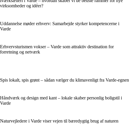
Iværksætteri i Varde – hvordan skaber vi de bedste rammer for nye
virksomheder og idéer?
Uddannelse møder erhverv: Samarbejde styrker kompetencerne i
Varde
Erhvervsturismen vokser – Varde som attraktiv destination for
forretning og netværk
Spis lokalt, spis grønt – sådan vælger du klimavenligt fra Varde-egnen
Håndværk og design med kant – lokale skaber personlig boligstil i
Varde
Naturvejledere i Varde viser vejen til bæredygtig brug af naturen