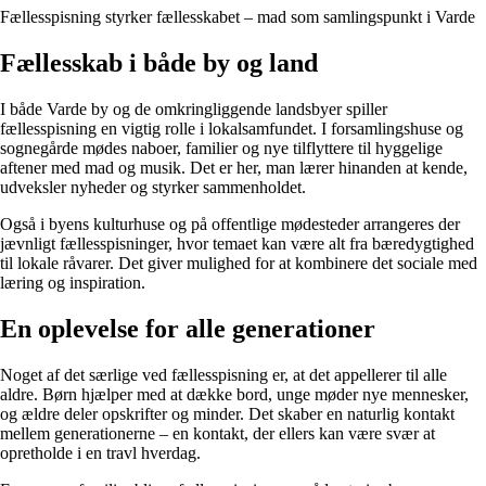
Fællesspisning styrker fællesskabet – mad som samlingspunkt i Varde
Fællesskab i både by og land
I både Varde by og de omkringliggende landsbyer spiller
fællesspisning en vigtig rolle i lokalsamfundet. I forsamlingshuse og
sognegårde mødes naboer, familier og nye tilflyttere til hyggelige
aftener med mad og musik. Det er her, man lærer hinanden at kende,
udveksler nyheder og styrker sammenholdet.
Også i byens kulturhuse og på offentlige mødesteder arrangeres der
jævnligt fællesspisninger, hvor temaet kan være alt fra bæredygtighed
til lokale råvarer. Det giver mulighed for at kombinere det sociale med
læring og inspiration.
En oplevelse for alle generationer
Noget af det særlige ved fællesspisning er, at det appellerer til alle
aldre. Børn hjælper med at dække bord, unge møder nye mennesker,
og ældre deler opskrifter og minder. Det skaber en naturlig kontakt
mellem generationerne – en kontakt, der ellers kan være svær at
opretholde i en travl hverdag.