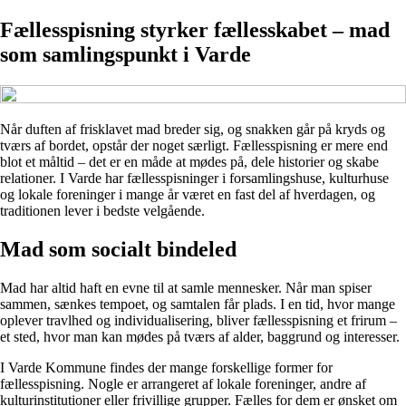
Fællesspisning styrker fællesskabet – mad
som samlingspunkt i Varde
Når duften af frisklavet mad breder sig, og snakken går på kryds og
tværs af bordet, opstår der noget særligt. Fællesspisning er mere end
blot et måltid – det er en måde at mødes på, dele historier og skabe
relationer. I Varde har fællesspisninger i forsamlingshuse, kulturhuse
og lokale foreninger i mange år været en fast del af hverdagen, og
traditionen lever i bedste velgående.
Mad som socialt bindeled
Mad har altid haft en evne til at samle mennesker. Når man spiser
sammen, sænkes tempoet, og samtalen får plads. I en tid, hvor mange
oplever travlhed og individualisering, bliver fællesspisning et frirum –
et sted, hvor man kan mødes på tværs af alder, baggrund og interesser.
I Varde Kommune findes der mange forskellige former for
fællesspisning. Nogle er arrangeret af lokale foreninger, andre af
kulturinstitutioner eller frivillige grupper. Fælles for dem er ønsket om