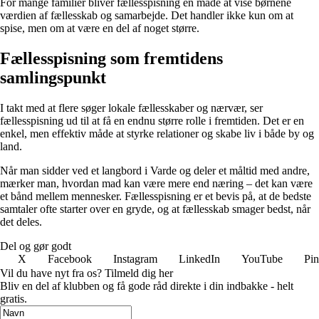
For mange familier bliver fællesspisning en måde at vise børnene
værdien af fællesskab og samarbejde. Det handler ikke kun om at
spise, men om at være en del af noget større.
Fællesspisning som fremtidens
samlingspunkt
I takt med at flere søger lokale fællesskaber og nærvær, ser
fællesspisning ud til at få en endnu større rolle i fremtiden. Det er en
enkel, men effektiv måde at styrke relationer og skabe liv i både by og
land.
Når man sidder ved et langbord i Varde og deler et måltid med andre,
mærker man, hvordan mad kan være mere end næring – det kan være
et bånd mellem mennesker. Fællesspisning er et bevis på, at de bedste
samtaler ofte starter over en gryde, og at fællesskab smager bedst, når
det deles.
Del og gør godt
X
Facebook
Instagram
LinkedIn
YouTube
Pin
Vil du have nyt fra os? Tilmeld dig her
Bliv en del af klubben og få gode råd direkte i din indbakke - helt
gratis.