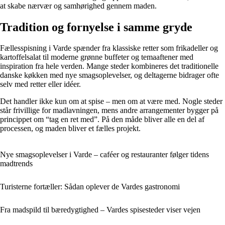
at skabe nærvær og samhørighed gennem maden.
Tradition og fornyelse i samme gryde
Fællesspisning i Varde spænder fra klassiske retter som frikadeller og
kartoffelsalat til moderne grønne buffeter og temaaftener med
inspiration fra hele verden. Mange steder kombineres det traditionelle
danske køkken med nye smagsoplevelser, og deltagerne bidrager ofte
selv med retter eller idéer.
Det handler ikke kun om at spise – men om at være med. Nogle steder
står frivillige for madlavningen, mens andre arrangementer bygger på
princippet om “tag en ret med”. På den måde bliver alle en del af
processen, og maden bliver et fælles projekt.
Nye smagsoplevelser i Varde – caféer og restauranter følger tidens
madtrends
Turisterne fortæller: Sådan oplever de Vardes gastronomi
Fra madspild til bæredygtighed – Vardes spisesteder viser vejen